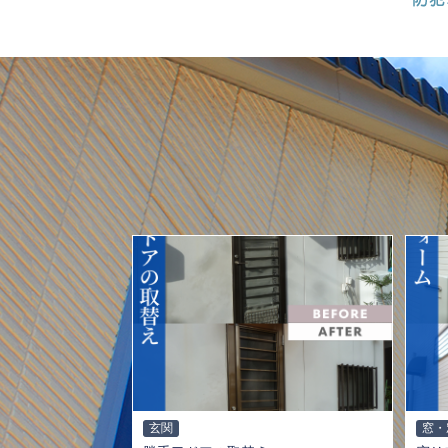
玄関
窓・