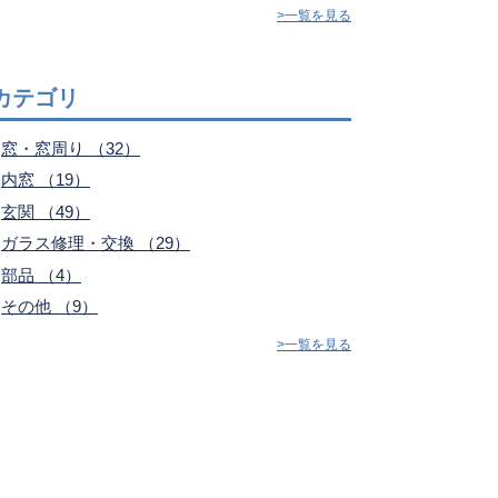
>一覧を見る
カテゴリ
窓・窓周り （32）
内窓 （19）
玄関 （49）
ガラス修理・交換 （29）
部品 （4）
その他 （9）
>一覧を見る