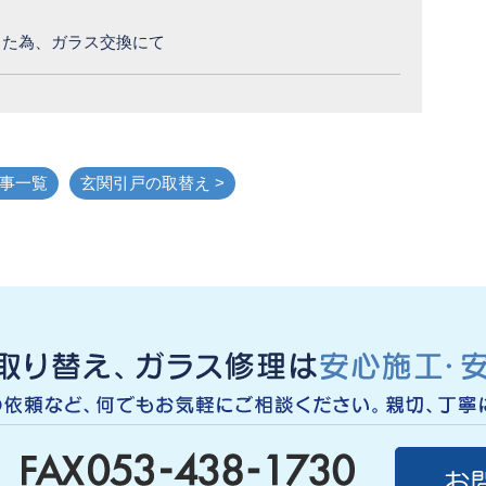
った為、ガラス交換にて
事一覧
玄関引戸の取替え >