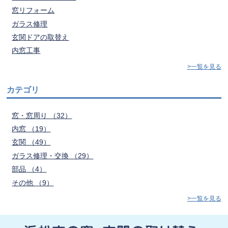
窓リフォーム
ガラス修理
玄関ドアの取替え
内窓工事
>一覧を見る
カテゴリ
窓・窓周り （32）
内窓 （19）
玄関 （49）
ガラス修理・交換 （29）
部品 （4）
その他 （9）
>一覧を見る