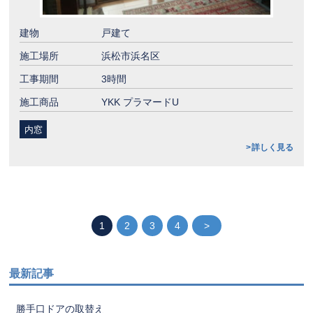
建物
戸建て
施工場所
浜松市浜名区
工事期間
3時間
施工商品
YKK プラマードU
内窓
詳しく見る
1
2
3
4
>
最新記事
勝手口ドアの取替え