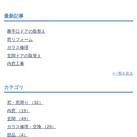
最新記事
勝手口ドアの取替え
窓リフォーム
ガラス修理
玄関ドアの取替え
内窓工事
>一覧を見る
カテゴリ
窓・窓周り （32）
内窓 （19）
玄関 （49）
ガラス修理・交換 （29）
部品 （4）