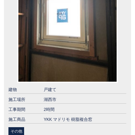
建物
戸建て
施工場所
湖西市
工事期間
2時間
施工商品
YKK マドリモ 樹脂複合窓
その他