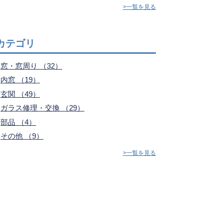
>一覧を見る
カテゴリ
窓・窓周り （32）
内窓 （19）
玄関 （49）
ガラス修理・交換 （29）
部品 （4）
その他 （9）
>一覧を見る