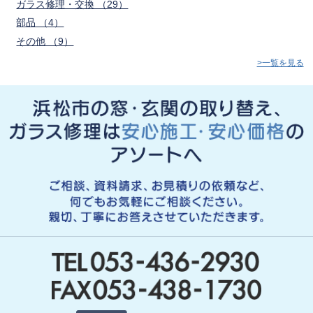
ガラス修理・交換 （29）
部品 （4）
その他 （9）
>一覧を見る