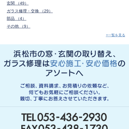
玄関 （49）
ガラス修理・交換 （29）
部品 （4）
その他 （9）
>一覧を見る