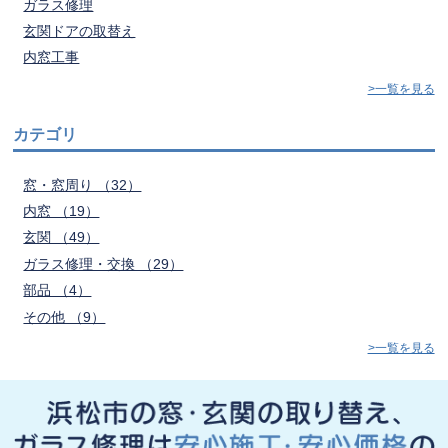
ガラス修理
玄関ドアの取替え
内窓工事
>一覧を見る
カテゴリ
窓・窓周り （32）
内窓 （19）
玄関 （49）
ガラス修理・交換 （29）
部品 （4）
その他 （9）
>一覧を見る