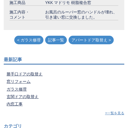
施工商品
YKK マドリモ 樹脂複合窓
施工内容・
お風呂のルーバー窓のハンドルが壊れ、
コメント
引き違い窓に交換しました。
< ガラス修理
記事一覧
アパートドア取替え >
最新記事
勝手口ドアの取替え
窓リフォーム
ガラス修理
玄関ドアの取替え
内窓工事
>一覧を見る
カテゴリ