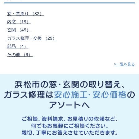
窓・窓周り （32）
内窓 （19）
玄関 （49）
ガラス修理・交換 （29）
部品 （4）
その他 （9）
>一覧を見る