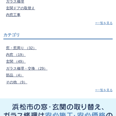
ガラス修理
玄関ドアの取替え
内窓工事
>一覧を見る
カテゴリ
窓・窓周り （32）
内窓 （19）
玄関 （49）
ガラス修理・交換 （29）
部品 （4）
その他 （9）
>一覧を見る