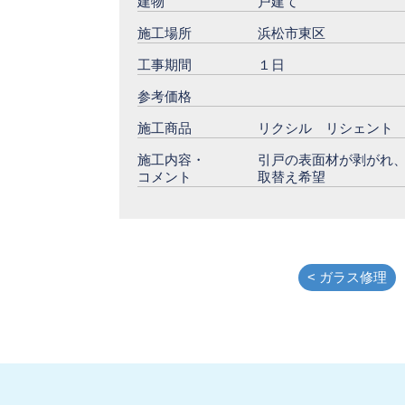
建物
戸建て
施工場所
浜松市東区
工事期間
１日
参考価格
施工商品
リクシル リシェント
施工内容・
引戸の表面材が剥がれ
コメント
取替え希望
< ガラス修理