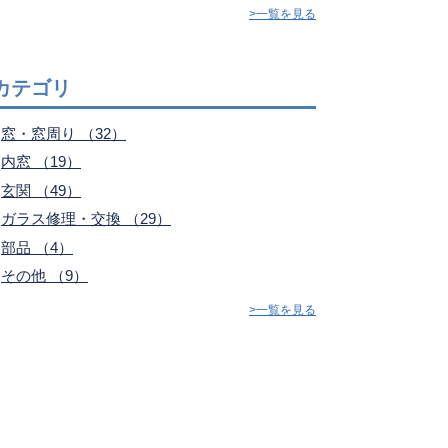
>一覧を見る
カテゴリ
窓・窓周り （32）
内窓 （19）
玄関 （49）
ガラス修理・交換 （29）
部品 （4）
その他 （9）
>一覧を見る