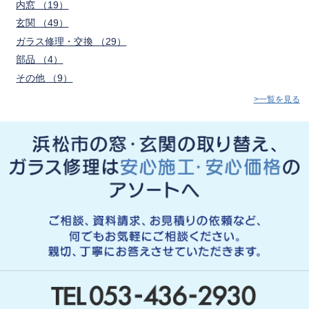
内窓 （19）
玄関 （49）
ガラス修理・交換 （29）
部品 （4）
その他 （9）
>一覧を見る